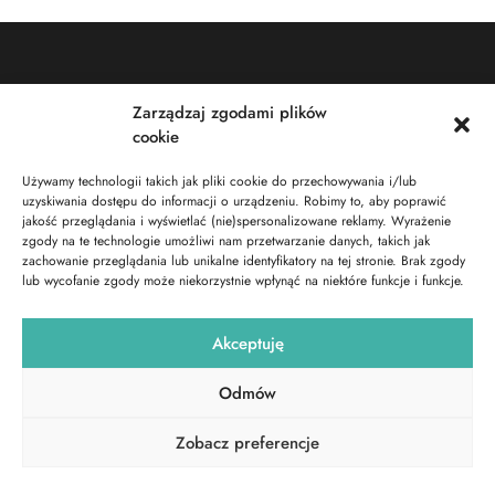
Zarządzaj zgodami plików
cookie
Używamy technologii takich jak pliki cookie do przechowywania i/lub
uzyskiwania dostępu do informacji o urządzeniu. Robimy to, aby poprawić
jakość przeglądania i wyświetlać (nie)spersonalizowane reklamy. Wyrażenie
zgody na te technologie umożliwi nam przetwarzanie danych, takich jak
Menu
Oferta
zachowanie przeglądania lub unikalne identyfikatory na tej stronie. Brak zgody
lub wycofanie zgody może niekorzystnie wpłynąć na niektóre funkcje i funkcje.
Home
Kitesurfing
O nas
Wingfoil
Akceptuję
Oferta
Surfing
Wypożyczalnia
Windsurfing
Odmów
Cennik
SUP
FAQ
Wyjazdy letnie
Zobacz preferencje
Kontakt
Obozy studenckie