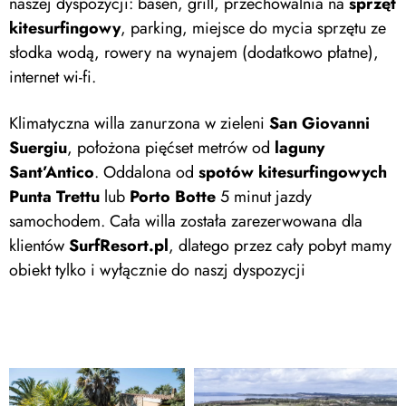
naszej dyspozycji: basen, grill, przechowalnia na
sprzęt
kitesurfingowy
, parking, miejsce do mycia sprzętu ze
słodka wodą, rowery na wynajem (dodatkowo płatne),
internet wi-fi.
Klimatyczna willa zanurzona w zieleni
San Giovanni
Suergiu
, położona pięćset metrów od
laguny
Sant’Antico
. Oddalona od
spotów kitesurfingowych
Punta Trettu
lub
Porto Botte
5 minut jazdy
samochodem. Cała willa została zarezerwowana dla
klientów
SurfResort.pl
, dlatego przez cały pobyt mamy
obiekt tylko i wyłącznie do naszj dyspozycji