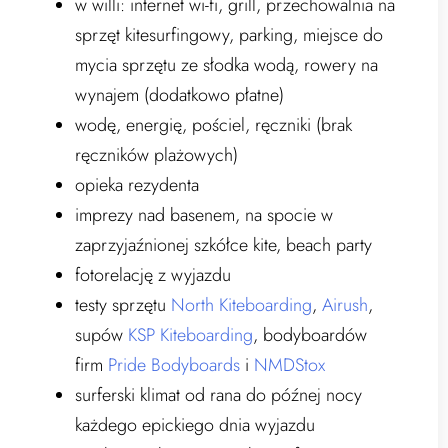
w willi: internet wi-fi, grill, przechowalnia na
sprzęt kitesurfingowy, parking, miejsce do
mycia sprzętu ze słodka wodą, rowery na
wynajem (dodatkowo płatne)
wodę, energię, pościel, ręczniki (brak
ręczników plażowych)
opieka rezydenta
imprezy nad basenem, na spocie w
zaprzyjaźnionej szkółce kite, beach party
fotorelację z wyjazdu
testy sprzętu
North Kiteboarding
,
Airush
,
supów
KSP Kiteboarding
, bodyboardów
firm
Pride Bodyboards
i
NMDStox
surferski klimat od rana do późnej nocy
każdego epickiego dnia wyjazdu