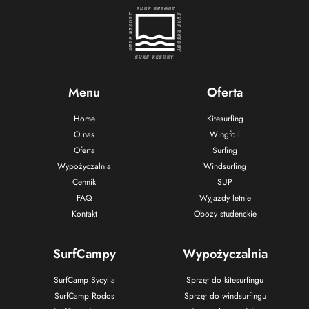
Menu
Oferta
Home
Kitesurfing
O nas
Wingfoil
Oferta
Surfing
Wypożyczalnia
Windsurfing
Cennik
SUP
FAQ
Wyjazdy letnie
Kontakt
Obozy studenckie
SurfCampy
Wypożyczalnia
SurfCamp Sycylia
Sprzęt do kitesurfingu
SurfCamp Rodos
Sprzęt do windsurfingu