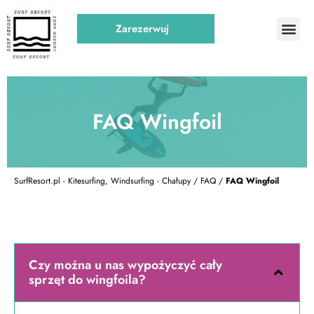
Zarezerwuj
FAQ Wingfoil
SurfResort.pl - Kitesurfing, Windsurfing - Chałupy
/
FAQ
/
FAQ Wingfoil
Czy można u nas wypożyczyć cały
sprzęt do wingfoila?