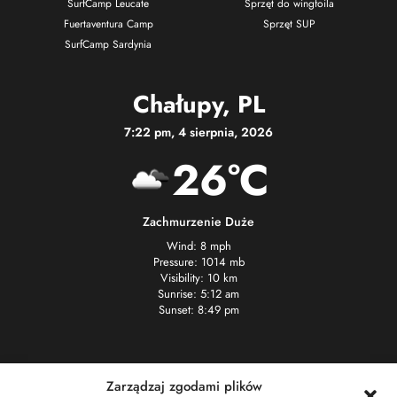
SurfCamp Leucate
Sprzęt do wingfoila
Fuertaventura Camp
Sprzęt SUP
SurfCamp Sardynia
Chałupy, PL
7:22 pm, 4 sierpnia, 2026
26°C
Zachmurzenie Duże
Wind: 8 mph
Pressure: 1014 mb
Visibility: 10 km
Sunrise: 5:12 am
Sunset: 8:49 pm
Kontakt
Zarządzaj zgodami plików