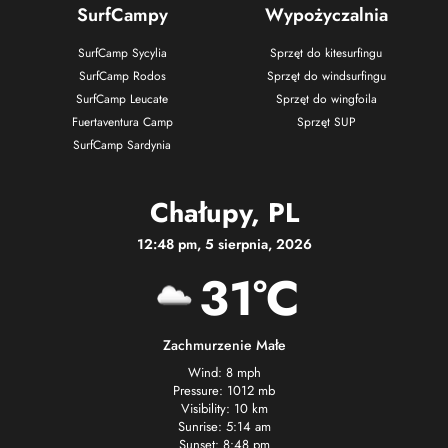
SurfCampy
Wypożyczalnia
SurfCamp Sycylia
Sprzęt do kitesurfingu
SurfCamp Rodos
Sprzęt do windsurfingu
SurfCamp Leucate
Sprzęt do wingfoila
Fuertaventura Camp
Sprzęt SUP
SurfCamp Sardynia
Chałupy, PL
12:48 pm, 5 sierpnia, 2026
31°C
Zachmurzenie Małe
Wind: 8 mph
Pressure: 1012 mb
Visibility: 10 km
Sunrise: 5:14 am
Sunset: 8:48 pm