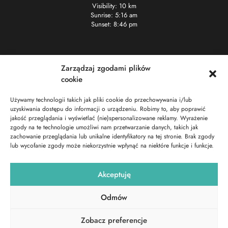
Visibility: 10 km
Sunrise: 5:16 am
Sunset: 8:46 pm
Kontakt
Zarządzaj zgodami plików
cookie
+48 722 101 333
info@surfresort.pl
Używamy technologii takich jak pliki cookie do przechowywania i/lub
uzyskiwania dostępu do informacji o urządzeniu. Robimy to, aby poprawić
Chałupy 7
jakość przeglądania i wyświetlać (nie)spersonalizowane reklamy. Wyrażenie
zgody na te technologie umożliwi nam przetwarzanie danych, takich jak
Social media
zachowanie przeglądania lub unikalne identyfikatory na tej stronie. Brak zgody
lub wycofanie zgody może niekorzystnie wpłynąć na niektóre funkcje i funkcje.
Akceptuję
Odmów
Copyrights© 2023 | SurfResort. Wszelkie prawa zastrzeżone.
Zobacz preferencje