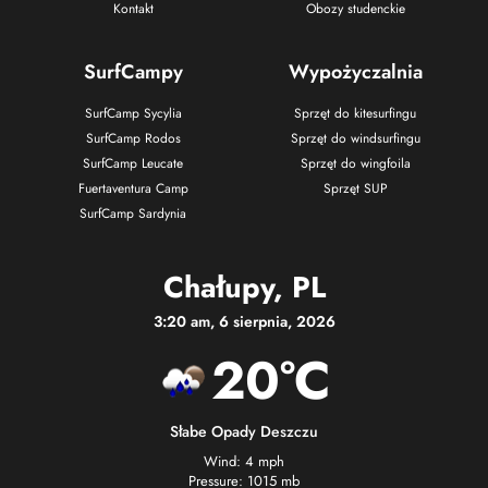
Kontakt
Obozy studenckie
SurfCampy
Wypożyczalnia
SurfCamp Sycylia
Sprzęt do kitesurfingu
SurfCamp Rodos
Sprzęt do windsurfingu
SurfCamp Leucate
Sprzęt do wingfoila
Fuertaventura Camp
Sprzęt SUP
SurfCamp Sardynia
Chałupy, PL
3:20 am, 6 sierpnia, 2026
20°C
Słabe Opady Deszczu
Wind: 4 mph
Pressure: 1015 mb