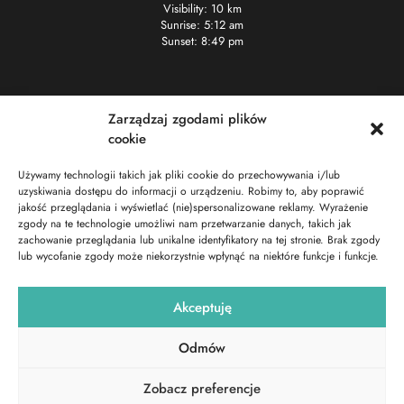
Visibility: 10 km
Sunrise: 5:12 am
Sunset: 8:49 pm
Kontakt
Zarządzaj zgodami plików
cookie
+48 722 101 333
info@surfresort.pl
Używamy technologii takich jak pliki cookie do przechowywania i/lub
uzyskiwania dostępu do informacji o urządzeniu. Robimy to, aby poprawić
Chałupy 7
jakość przeglądania i wyświetlać (nie)spersonalizowane reklamy. Wyrażenie
zgody na te technologie umożliwi nam przetwarzanie danych, takich jak
Social media
zachowanie przeglądania lub unikalne identyfikatory na tej stronie. Brak zgody
lub wycofanie zgody może niekorzystnie wpłynąć na niektóre funkcje i funkcje.
Akceptuję
Odmów
Copyrights© 2023 | SurfResort. Wszelkie prawa zastrzeżone.
Zobacz preferencje
Realizacja: creanova.pl