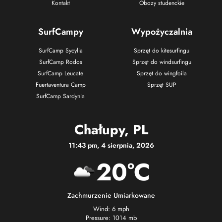
Kontakt
Obozy studenckie
SurfCampy
Wypożyczalnia
SurfCamp Sycylia
Sprzęt do kitesurfingu
SurfCamp Rodos
Sprzęt do windsurfingu
SurfCamp Leucate
Sprzęt do wingfoila
Fuertaventura Camp
Sprzęt SUP
SurfCamp Sardynia
Chałupy, PL
11:43 pm, 4 sierpnia, 2026
20°C
Zachmurzenie Umiarkowane
Wind: 6 mph
Pressure: 1014 mb