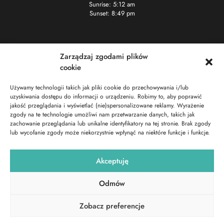
Sunrise: 5:12 am
Sunset: 8:49 pm
Kontakt
Zarządzaj zgodami plików
cookie
+48 722 101 333
info@surfresort.pl
Używamy technologii takich jak pliki cookie do przechowywania i/lub
uzyskiwania dostępu do informacji o urządzeniu. Robimy to, aby poprawić
Chałupy 7
jakość przeglądania i wyświetlać (nie)spersonalizowane reklamy. Wyrażenie
zgody na te technologie umożliwi nam przetwarzanie danych, takich jak
Social media
zachowanie przeglądania lub unikalne identyfikatory na tej stronie. Brak zgody
lub wycofanie zgody może niekorzystnie wpłynąć na niektóre funkcje i funkcje.
Akceptuję
Odmów
Copyrights© 2023 | SurfResort. Wszelkie prawa zastrzeżone.
Zobacz preferencje
Realizacja: creanova.pl