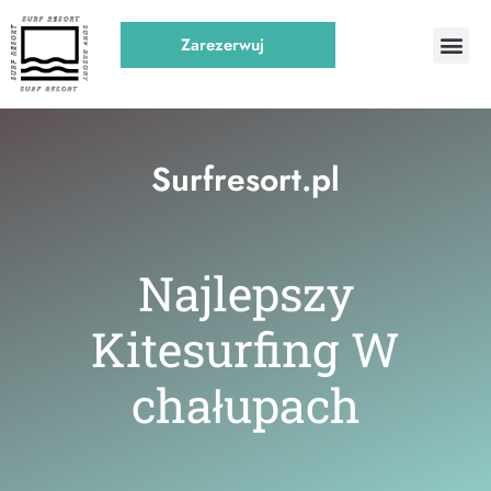
Zarezerwuj
Surfresort.pl
Najlepszy
K
i
t
e
s
u
r
f
n
g
W
chałupach