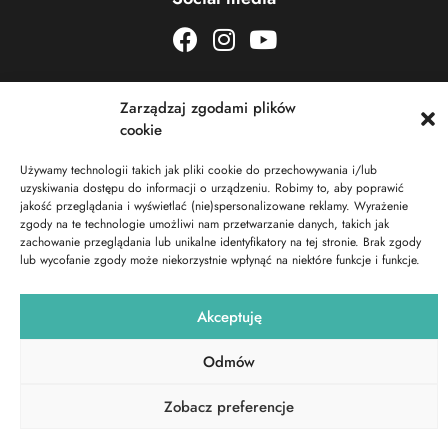
Zarządzaj zgodami plików
cookie
Copyrights© 2023 | SurfResort. Wszelkie prawa zastrzeżone.
Używamy technologii takich jak pliki cookie do przechowywania i/lub
uzyskiwania dostępu do informacji o urządzeniu. Robimy to, aby poprawić
Realizacja: creanova.pl
jakość przeglądania i wyświetlać (nie)spersonalizowane reklamy. Wyrażenie
zgody na te technologie umożliwi nam przetwarzanie danych, takich jak
zachowanie przeglądania lub unikalne identyfikatory na tej stronie. Brak zgody
lub wycofanie zgody może niekorzystnie wpłynąć na niektóre funkcje i funkcje.
Akceptuję
Odmów
Zobacz preferencje