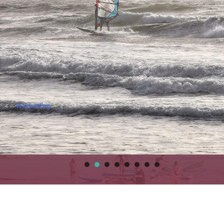
Windsurfing
1
2
3
4
5
6
7
8