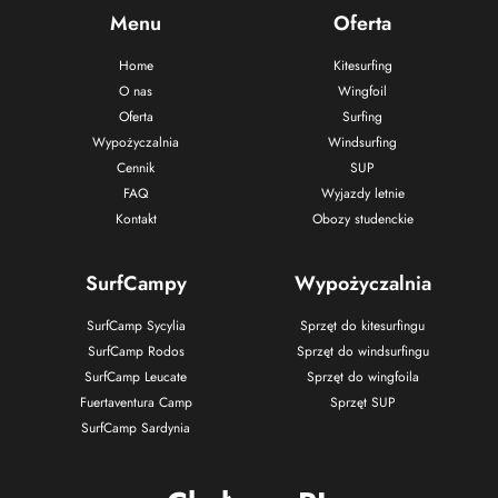
Menu
Oferta
Home
Kitesurfing
O nas
Wingfoil
Oferta
Surfing
Wypożyczalnia
Windsurfing
Cennik
SUP
FAQ
Wyjazdy letnie
Kontakt
Obozy studenckie
SurfCampy
Wypożyczalnia
SurfCamp Sycylia
Sprzęt do kitesurfingu
SurfCamp Rodos
Sprzęt do windsurfingu
SurfCamp Leucate
Sprzęt do wingfoila
Fuertaventura Camp
Sprzęt SUP
SurfCamp Sardynia